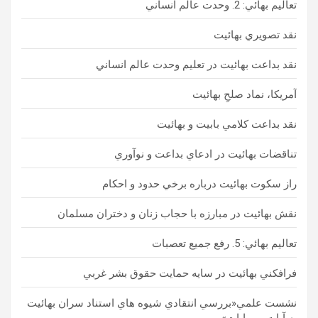
تعاليم بهائي: 2. وحدت عالم انساني
نقد تصويري بهائيت
نقد بداعت بهائيت در تعليم وحدت عالم انساني
آمريكا، نماد صلحِ بهائيت
نقد بداعت كلامي بابيت و بهائيت
تناقضات بهائيت در ادعاي بداعت و نوآوري
راز سكوت بهائيت درباره برخي حدود و احكام
نقش بهائیت در مبارزه با حجاب زنان و دختران مسلمان
تعاليم بهائي: 5. رفع جميع تعصبات
فرافكني بهائيت در سايه حمايت حقوق بشر غربي
نشست علمي«بررسي انتقادي شيوه هاي استناد سران بهائيت