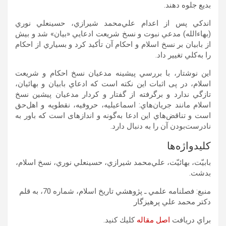
بديع جلوه دهند.
اندکي پس از اعدام علي‌محمد شيرازي، حسين­علي نوري
(بهاء‌الله) مدعي نبوت و نسخ شريعت ادعايي «بيان» شد و بيش
از بابيان بر نسخ اسلام و احکام آن تأکيد کرد و بسياري از احکام
را به‌کلي تغيير داد.
اين نوشتار، با بررسي پيشينه مدعيان نسخ احکام و شريعت
اسلام، در پی اثبات این نکته است که ادعاي بابيان و بهائيان،
تازگي ندارد و برگرفته از گفتار و کردار مدعيان پيشين نسخ
اسلام مانند جريان‌هاي: اسماعيليه، حروفيه، نقطويه و اهل‌حق
است و تناقض‌هاي این ادعا به‌گونه­ و اندازه­ای است که باور به
نادرست‌بودن آن را به دنبال دارد.
کلیدواژه‌ها
بابیّت، بهائیّت، علي‌محمد شيرازي، حسين­علي نوري، نسخ اسلام،
بدشت.
منبع: فصلنامه علمي ـ پژوهشي تاريخ اسلام، شماره 70، به قلم
دكتر محمد علي پرهيزگار
براي دريافت
اصل مقاله
كليك كنيد.