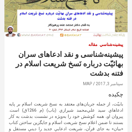
پيشينه‌شناسي
مقاله
پیشینه‌شناسی و نقد ادعاهای سران
بهائیّت درباره نَسخ شریعت اسلام در
فتنه بدشت
سپتامبر 3, 2017
MAP
چكيده
بابیّت، از جمله جریان‌های معتقد به نسخ شريعت اسلام بر پایه
ادعاهاي سيد علي‌محمد شيرازي (باب) (م 1266ق) است.
پیروان او، همه کوشش خود را به‌ویژه در نشست بدشت به کار
بستند تا ضمن اعلام نسخ شریعت اسلام و جایگزین ساختن کتاب
«بیان» به جای قرآن، شريعت ادعايي جدید را ديني مستقل و