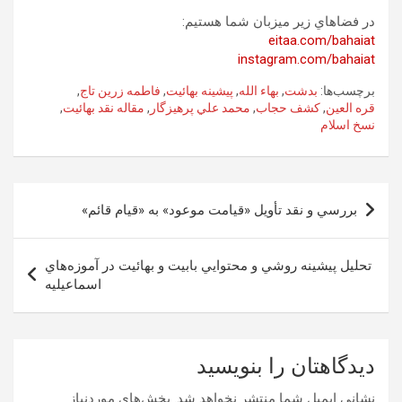
در فضاهاي زير ميزبان شما هستيم:
eitaa.com/bahaiat
instagram.com/bahaiat
برچسب‌ها:
بدشت
,
بهاء الله
,
پيشينه بهائيت
,
فاطمه زرين تاج
,
قره العين
,
كشف حجاب
,
محمد علي پرهيزگار
,
مقاله نقد بهائيت
,
نسخ اسلام
راهبری
بررسي و نقد تأويل «قيامت موعود» به «قيام قائم»
نوشته
تحليل پيشينه روشي و محتوايي بابيت و بهائيت در آموزه‌هاي
اسماعيليه
دیدگاهتان را بنویسید
نشانی ایمیل شما منتشر نخواهد شد.
بخش‌های موردنیاز