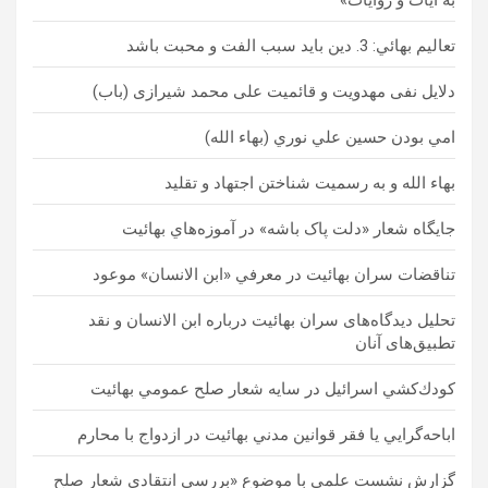
به آيات و روايات»
تعاليم بهائي: 3. دین باید سبب الفت و محبت باشد
دلایل نفی مهدویت و قائمیت علی محمد شیرازی (باب)
امي بودن حسين علي نوري (بهاء الله)
بهاء الله و به رسمیت شناختن اجتهاد و تقلید
جايگاه شعار «دلت پاک باشه» در آموزه‌هاي بهائیت
تناقضات سران بهائيت در معرفي «ابن الانسان» موعود
تحلیل دیدگاه‌های سران بهائیت درباره ابن الانسان و نقد
تطبیق‌های آنان
كودك‌كشي اسرائيل در سايه شعار صلح عمومي بهائيت
اباحه‌گرايي يا فقر قوانين مدني بهائيت در ازدواج با محارم
گزارش نشست علمي با موضوع «بررسی انتقادی شعار صلح